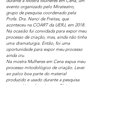
durante a Mostra Mulheres em Cena, um
evento organizado pelo Mirateatro,
grupo de pesquisa coordenado pela
Profa. Dra. Nanci de Freitas, que
aconteceu na COART da UERJ, em 2018.
Na ocasião fui convidada para expor meu
processo de criação, mas, ainda não tinha
uma dramaturgia. Então, foi uma
oportunidade para expor meu processo
ainda cru.
Na mostra Mulheres em Cena expus meu
processo mitodológico de criação. Levei
ao palco boa parte do material
produzido e usado durante a pesquisa
como o Livro de artista, os Objetos
sagrados, as Vestes rituais. E enquanto
performava exibia imagens do curta
Somos Todos Antígona? Vez por outra
dialogava com essa imagem, repetindo
algumas falas de Antígona.
Trechos da dissertação. Páginas 164 e