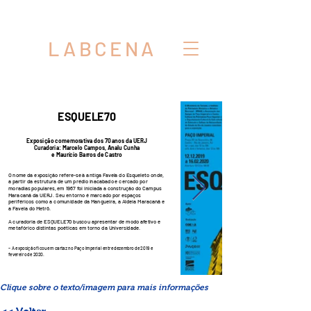
LABCENA
ESQUELE70
Exposição comemorativa dos 70 anos da UERJ
Curadoria: Marcelo Campos, Analu Cunha
e Maurício Barros de Castro
O nome da exposição refere-se à antiga Favela do Esqueleto onde,
a partir da estrutura de um prédio inacabado e cercado por
moradias populares, em 1967 foi iniciada a construção do Campus
Maracanã da UERJ. Seu entorno é marcado por espaços
periféricos como a comunidade da Mangueira, a Aldeia Maracanã e
a Favela do Metrô.
A curadoria de ESQUELE70 buscou apresentar de modo afetivo e
metafórico distintas poéticas em torno da Universidade.
-
A exposição ficou em cartaz no Paço Imperial entre dezembro de 2019 e
fevereiro de 2020.
Clique sobre o texto/imagem para mais informações