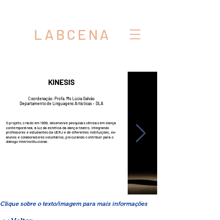
LABCENA
KINESIS
C
oordenação: Profa. Ms Lúcia Galvão
Departamento de Linguagens Artísticas - DLA
O projeto, criado em 1999, desenvolve pesquisas cênicas em dança
contemporânea, à luz da estética da dança-teatro, integrando
professores e estudantes da UERJ e de diferentes instituições, ex-
alunos e colaboradores voluntários, procurando contribuir para o
diálogo interinstitucional.
Clique sobre o texto/imagem para mais informações