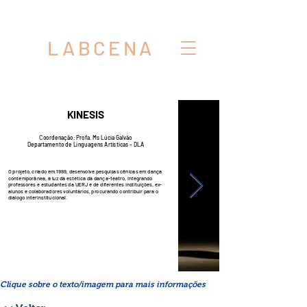
LABCENA
KINESIS
C
oordenação: Profa. Ms Lúcia Galvão
Departamento de Linguagens Artísticas - DLA
O projeto, criado em 1999, desenvolve pesquisas cênicas em dança
contemporânea, à luz da estética da dança-teatro, integrando
professores e estudantes da UERJ e de diferentes instituições, ex-
alunos e colaboradores voluntários, procurando contribuir para o
diálogo interinstitucional.
Clique sobre o texto/imagem para mais informações