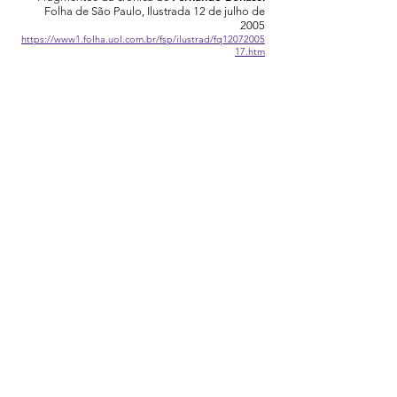
Folha de São Paulo, Ilustrada 12 de julho de
2005
https://www1.folha.uol.com.br/fsp/ilustrad/fq12072005
17.htm