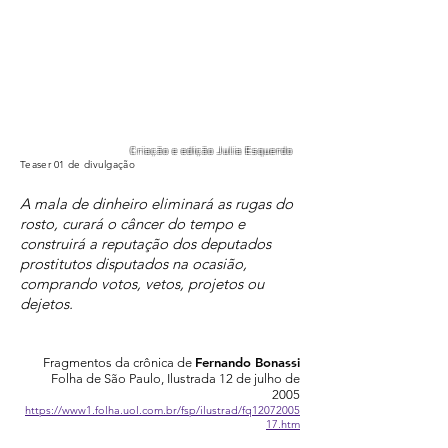
Criação e edição Julia Esquerdo
Teaser 01 de divulgação
A mala de dinheiro eliminará as rugas do
rosto, curará o câncer do tempo e
construirá a reputação dos deputados
prostitutos disputados na ocasião,
comprando votos, vetos, projetos ou
dejetos.
Fernando Bonassi
Fragmentos da crônica de
Folha de São Paulo, Ilustrada 12 de julho de
2005
https://www1.folha.uol.com.br/fsp/ilustrad/fq12072005
17.htm