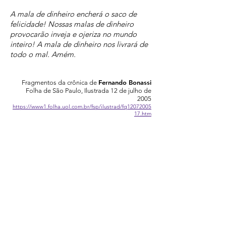
A mala de dinheiro encherá o saco de
felicidade! Nossas malas de dinheiro
provocarão inveja e ojeriza no mundo
inteiro! A mala de dinheiro nos livrará de
todo o mal. Amém.
Fernando Bonassi
Fragmentos da crônica de
Folha de São Paulo, Ilustrada 12 de julho de
2005
https://www1.folha.uol.com.br/fsp/ilustrad/fq12072005
17.htm