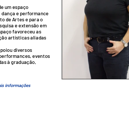
 de um espaço
o, dança e performance
to de Artes e para o
squisa e extensão em
spaço favoreceu as
ão artísticas aliadas
apoiou diversos
 performances, eventos
das à graduação,
is informações