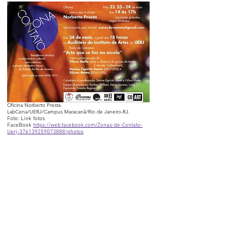
Oficina Norberto Presta.
LabCena/UERJ/Campus Maracanã/Rio de Janeiro-RJ.
Foto: Link fotos
FaceBook
https://web.facebook.com/Zonas-de-Contato-
Uerj-376139259073888/photos