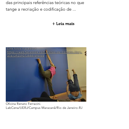
das principais referências teóricas no que
tange a recriação e codificação de ...
+ Leia mais
Link fotos FaceBook
https://web.facebook.com/Zonas-de-Contato-Uerj-
376139259073888/photos
Oficina Renato Ferracini.
LabCena/UERJ/Campus Maracanã/Rio de Janeiro-RJ