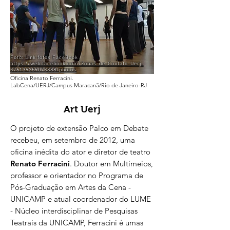
Foto: Link fotos FaceBook
https://web.facebook.com/Zonas-de-Contato-Uerj-
376139259073888/photos
Oficina Renato Ferracini.
LabCena/UERJ/Campus Maracanã/Rio de Janeiro-RJ
Art Uerj
O projeto de extensão Palco em Debate
recebeu, em setembro de 2012, uma
oficina inédita do ator e diretor de teatro
Renato Ferracini
. Doutor em Multimeios,
professor e orientador no Programa de
Pós-Graduação em Artes da Cena -
UNICAMP e atual coordenador do LUME
- Núcleo interdisciplinar de Pesquisas
Teatrais da UNICAMP, Ferracini é umas