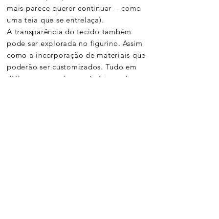
mais parece querer continuar - como
uma teia que se entrelaça).
A transparência do tecido também
pode ser explorada no figurino. Assim
como a incorporação de materiais que
poderão ser customizados. Tudo em
diálogo com universo de Fernando
Pessoa em O Marinheiro.
Conversamos com calma!
PS: Continuando minhas pesquisas
para maiores aprofundamentos.
Beijinhos, Graça
Voltar