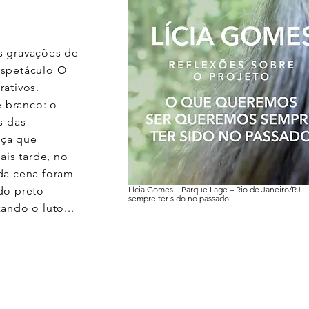
s gravações de
espetáculo O
rativos.
 branco: o
s das
eça que
is tarde, no
da cena foram
do preto
Lícia Gomes. Parque Lage – Rio de Janeiro/RJ
sempre ter sido no passado
ando o luto...