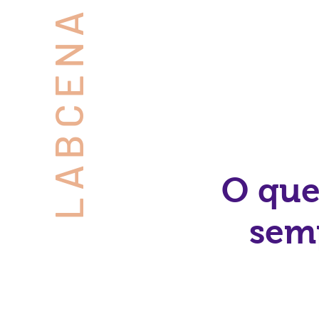
LABCENA
O que
semp