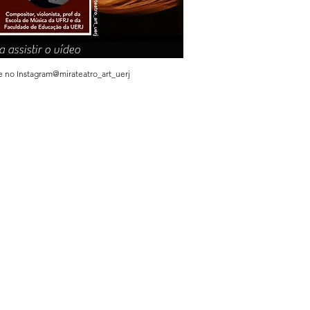
 assistir o vídeo
ve no Instagram@mirateatro_art_uerj