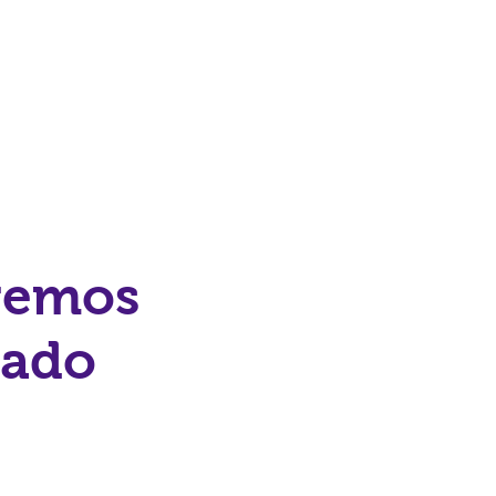
remos
sado