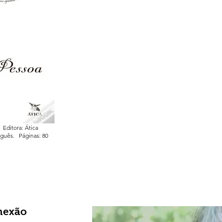
.
Editora: Ática
tuguês.
Páginas: 80
nexão