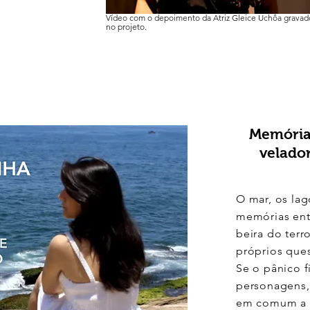
Vídeo com o depoimento da Atriz Gleice Uchôa gravado
no projeto.
Memórias
velado
O mar, os lag
memórias entr
beira do ter
próprios que
Se o pânico f
personagens,
em comum a a