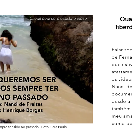
Qua
Clique aqui para assistir o vídeo
liber
Falar so
de Fern
que est
afastame
os vídeo
Nanci de
document
desde a 
também é
meu ama
como pes
pre ter sido no passado. Foto: Sara Paulo