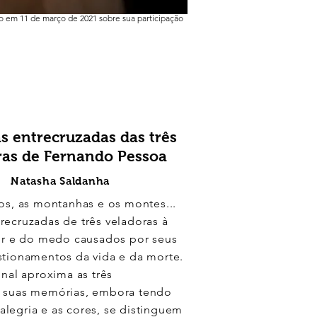
 em 11 de março de 2021 sobre sua participação
 entrecruzadas das três
ras de Fernando Pessoa
Natasha Saldanha
os, as montanhas e os montes...
ecruzadas de três veladoras à
ror e do medo causados por seus
stionamentos da vida e da morte.
inal aproxima as três
 suas memórias, embora tendo
legria e as cores, se distinguem