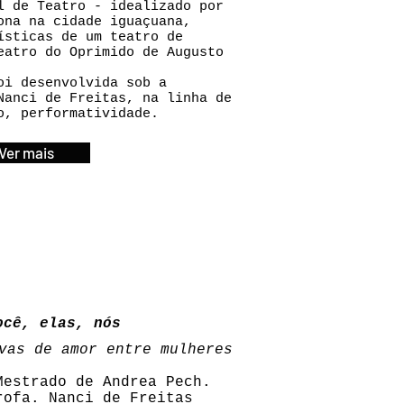
l de Teatro - idealizado por
ona na cidade iguaçuana,
ísticas de um teatro de
eatro do Oprimido de Augusto
oi desenvolvida sob a
anci de Freitas, na linha de
o, performatividade.
Ver mais
ocê, elas, nós
vas de amor entre mulheres
Mestrado de Andrea Pech.
rofa. Nanci de Freitas