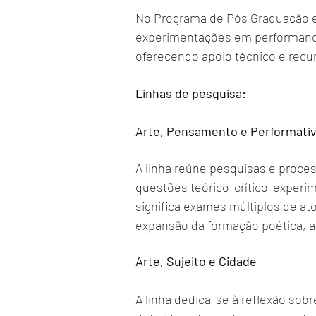
No Programa de Pós Graduação em
experimentações em performance
oferecendo apoio técnico e recur
Linhas de pesquisa:
Arte, Pensamento e Performati
A linha reúne pesquisas e proce
questões teórico-crítico-experi
significa exames múltiplos de at
expansão da formação poética, art
Arte, Sujeito e Cidade
A linha dedica-se à reflexão so