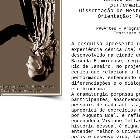
performat
Dissertação de Mest
Orientação: P
PPGArtes - Progra
Instituto 
A pesquisa apresenta u
experiência cênica
(Me) 
desenvolvido na cidade d
Baixada Fluminense, regi
Rio de Janeiro. No proje
cênica que relaciona a l
performance, entendendo 
diferenciações e o diálo
edro Henrique de Brito Borges
e o biodrama.
 César Germano e Julia
A dramaturgia perpassa p
do
participantes, absorvend
pessoais de cada artista
apropriei de exercícios 
por Augusto Boal, e refl
encenadora Viviane Tella
história pessoal é digna
entender melhor o univer
notas
é desenvolvida, fa