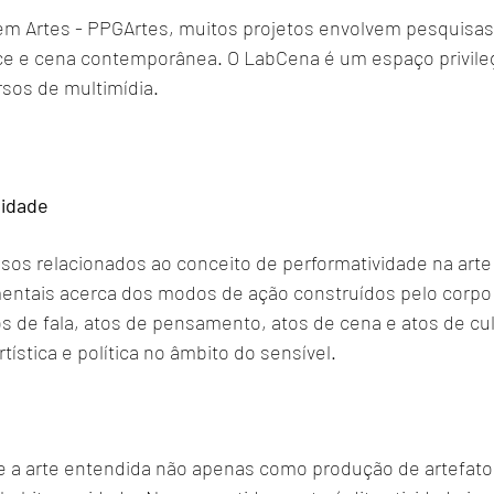
 Artes - PPGArtes, muitos projetos envolvem pesquisas 
 e cena contemporânea. O LabCena é um espaço privileg
sos de multimídia.
vidade
ssos relacionados ao conceito de performatividade na ar
mentais acerca dos modos de ação construídos pelo corp
os de fala, atos de pensamento, atos de cena e atos de cul
ística e política no âmbito do sensível.
bre a arte entendida não apenas como produção de artefat