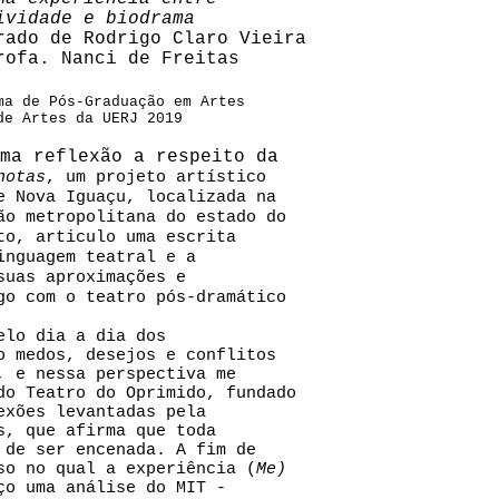
ividade e biodrama
rado de Rodrigo Claro Vieira
rofa. Nanci de Freitas
ma de Pós-Graduação em Artes
de Artes da UERJ 2019
ma reflexão a respeito da
notas
, um projeto artístico
e Nova Iguaçu, localizada na
ão metropolitana do estado do
to, articulo uma escrita
inguagem teatral e a
suas aproximações e
go com o teatro pós-dramático
elo dia a dia dos
o medos, desejos e conflitos
, e nessa perspectiva me
do Teatro do Oprimido, fundado
exões levantadas pela
s, que afirma que toda
 de ser encenada. A fim de
so no qual a experiência (
Me)
ço uma análise do MIT -