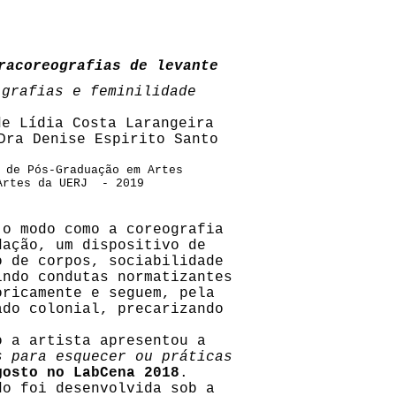
racoreografias de levante
 grafias e feminilidade
de Lídia Costa Larangeira
Dra Denise Espirito Santo
 de Pós-Graduação em Artes
Artes da UERJ - 2019
 o modo como a coreografia
dação, um dispositivo de
o de corpos, sociabilidade
indo condutas normatizantes
oricamente e seguem, pela
ado colonial, precarizando
o a artista apresentou a
s para esquecer ou práticas
gosto no LabCena 2018
.
do foi desenvolvida sob a