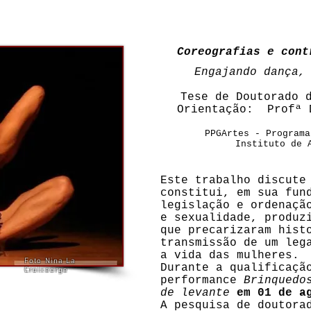
Coreografias e cont
Engajando dança,
Tese de Doutorado 
Orientação: Profª 
PPGArtes - Programa
Instituto de 
Este trabalho discute
constitui, em sua fun
legislação e ordenaçã
e sexualidade, produz
que precarizaram hist
transmissão de um leg
a vida das mulheres.
Foto Nina La
Durante a qualificaçã
Croixeorge
performance
Brinquedo
de levante
em 01 de a
A pesquisa de doutora