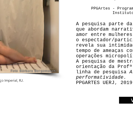
PPGArtes - Progra
Institut
A pesquisa parte da
que abordam narrati
amor entre mulheres
o espectador/partic
revela sua intimida
tempo de ameaças co
operações micropolí
A pesquisa de mestr
orientação da Profª
Foto Bárbara Bergamaschi
linha de pesquisa
A
performatividade.
o Imperial, RJ.
PPGARTES UERJ, 2019